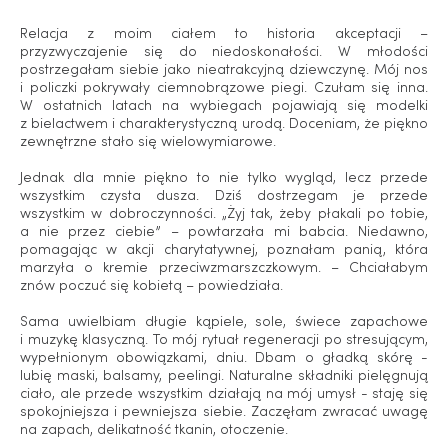
Relacja z moim ciałem to historia akceptacji –
przyzwyczajenie się do niedoskonałości. W młodości
postrzegałam siebie jako nieatrakcyjną dziewczynę. Mój nos
i policzki pokrywały ciemnobrązowe piegi. Czułam się inna.
W ostatnich latach na wybiegach pojawiają się modelki
z bielactwem i charakterystyczną urodą. Doceniam, że piękno
zewnętrzne stało się wielowymiarowe.
Jednak dla mnie piękno to nie tylko wygląd, lecz przede
wszystkim czysta dusza. Dziś dostrzegam je przede
wszystkim w dobroczynności. „Żyj tak, żeby płakali po tobie,
a nie przez ciebie” – powtarzała mi babcia. Niedawno,
pomagając w akcji charytatywnej, poznałam panią, która
marzyła o kremie przeciwzmarszczkowym. – Chciałabym
znów poczuć się kobietą – powiedziała.
Sama uwielbiam długie kąpiele, sole, świece zapachowe
i muzykę klasyczną. To mój rytuał regeneracji po stresującym,
wypełnionym obowiązkami, dniu. Dbam o gładką skórę -
lubię maski, balsamy, peelingi. Naturalne składniki pielęgnują
ciało, ale przede wszystkim działają na mój umysł - staję się
spokojniejsza i pewniejsza siebie. Zaczęłam zwracać uwagę
na zapach, delikatność tkanin, otoczenie.