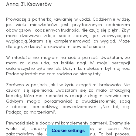
Anna, 31, Ksawerów
Prowadzę z partnerką kawiarnię w Łodzi. Codziennie widzę,
jak wielu mieszkańców jest przytłoczonych nadmiarem
obowiązków i codziennych trudności. Nie czują się piękni. Zbyt
mało dziewczyn zdaje sobie sprawę, jak zachwycająco
wyglądają. Staram się komplementować ich wygląd. Może
dlatego, że kiedyś brakowało mi pewności siebie.
W młodości nie mogłam na siebie patrzeć. Uważałam, że
mam za duże uda, za krótkie nogi. W mojej percepcji
ciała wszystko było nie tak. Dużym kompleksem był mój nos.
Podobny kształt ma cała rodzina od strony taty.
Zarówno w pasjach, jak i w życiu czegoś mi brakowało. Nie
czułam się spełniona. Uważałam się za mało atrakcyjną
kobietę, która ma trudności w relacji z drugim człowiekiem.
Gdybym mogła porozmawiać z dwudziestoletnią sobą
z obecnej perspektywy, powiedziałabym: „Nie bój się.
Podążaj za marzeniami”.
Pewności siebie dodały mi komplementy partnerki. Znamy się
wiele lat, chodziłyśmy do jednej klasy w liceum. Ale
Cookie settings
zakochałyśmy się dopiero trzy lata temu. To był proces.