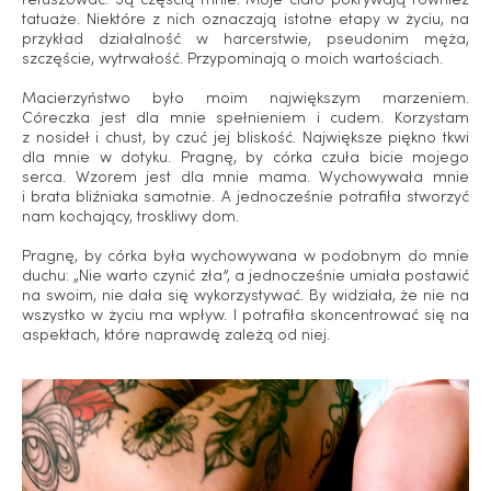
retuszować. Są częścią mnie. Moje ciało pokrywają również
tatuaże. Niektóre z nich oznaczają istotne etapy w życiu, na
przykład działalność w harcerstwie, pseudonim męża,
szczęście, wytrwałość. Przypominają o moich wartościach.
Macierzyństwo było moim największym marzeniem.
Córeczka jest dla mnie spełnieniem i cudem. Korzystam
z nosideł i chust, by czuć jej bliskość. Największe piękno tkwi
dla mnie w dotyku. Pragnę, by córka czuła bicie mojego
serca. Wzorem jest dla mnie mama. Wychowywała mnie
i brata bliźniaka samotnie. A jednocześnie potrafiła stworzyć
nam kochający, troskliwy dom.
Pragnę, by córka była wychowywana w podobnym do mnie
duchu: „Nie warto czynić zła”, a jednocześnie umiała postawić
na swoim, nie dała się wykorzystywać. By widziała, że nie na
wszystko w życiu ma wpływ. I potrafiła skoncentrować się na
aspektach, które naprawdę zależą od niej.