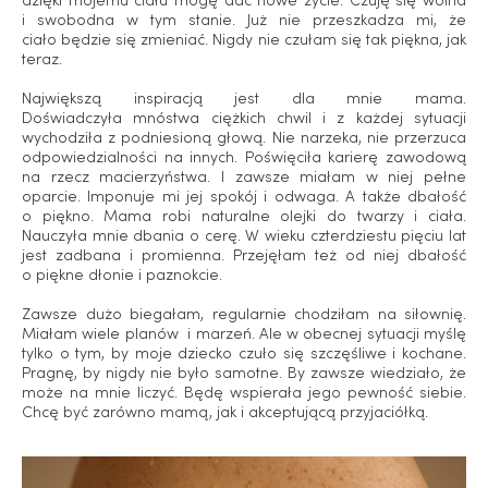
dzięki mojemu ciału mogę dać nowe życie. Czuję się wolna
i swobodna w tym stanie. Już nie przeszkadza mi, że
ciało będzie się zmieniać. Nigdy nie czułam się tak piękna, jak
teraz.
Największą inspiracją jest dla mnie mama.
Doświadczyła mnóstwa ciężkich chwil i z każdej sytuacji
wychodziła z podniesioną głową. Nie narzeka, nie przerzuca
odpowiedzialności na innych. Poświęciła karierę zawodową
na rzecz macierzyństwa. I zawsze miałam w niej pełne
oparcie. Imponuje mi jej spokój i odwaga. A także dbałość
o piękno. Mama robi naturalne olejki do twarzy i ciała.
Nauczyła mnie dbania o cerę. W wieku czterdziestu pięciu lat
jest zadbana i promienna. Przejęłam też od niej dbałość
o piękne dłonie i paznokcie.
Zawsze dużo biegałam, regularnie chodziłam na siłownię.
Miałam wiele planów i marzeń. Ale w obecnej sytuacji myślę
tylko o tym, by moje dziecko czuło się szczęśliwe i kochane.
Pragnę, by nigdy nie było samotne. By zawsze wiedziało, że
może na mnie liczyć. Będę wspierała jego pewność siebie.
Chcę być zarówno mamą, jak i akceptującą przyjaciółką.